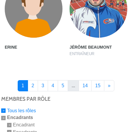
ERINE
JÉRÔME BEAUMONT
ENTRAÎNEUR
1
2
3
4
5
...
14
15
»
MEMBRES PAR RÔLE
Tous les rôles
Encadrants
Encadrant