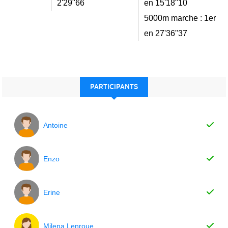
2'29"66
en 15'18"10
5000m marche : 1er
en 27'36"37
PARTICIPANTS
Antoine
Enzo
Erine
Milena Lenroue