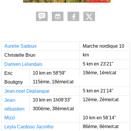
Aurelie Sadoux
Marche nordique 10
km
Christelle Brun
5 km en 23'21"
Damien Lelandais
19ème, 1ère/cat
10 km en 58'59"
Eric
115ème, 18ème/cat
Boutigny
5 km en 21'14"
Jean-noel Deplanque
12ème, 2ème/cat
10 km en 1h09'33"
Jean-
300ème, 38ème/cat
sébastien
Mizzi
10 km en 56'14"
86ème, 8ème/cat
Leyla Cardoso Jacintho