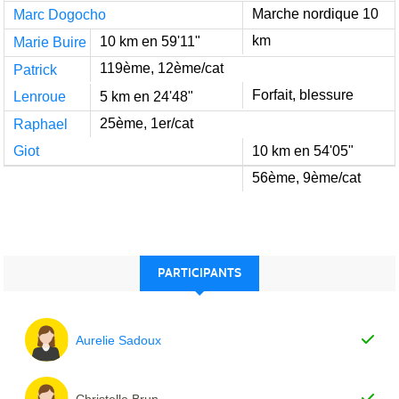
Marche nordique 10
Marc Dogocho
km
10 km en 59'11"
Marie Buire
119ème, 12ème/cat
Patrick
Forfait, blessure
Lenroue
5 km en 24'48"
25ème, 1er/cat
Raphael
Giot
10 km en 54'05"
56ème, 9ème/cat
PARTICIPANTS
Aurelie Sadoux
Christelle Brun