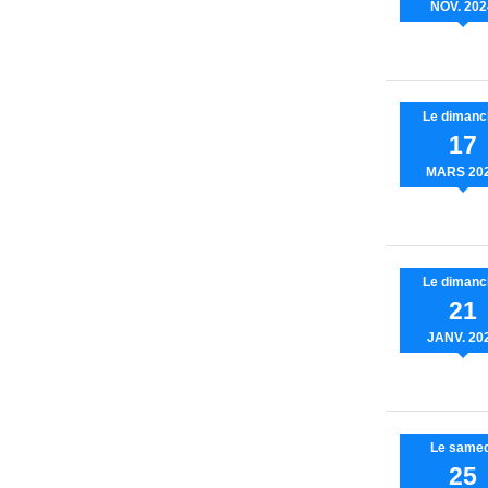
NOV.
202
Le
dimanc
17
MARS
20
Le
dimanc
21
JANV.
20
Le
samed
25