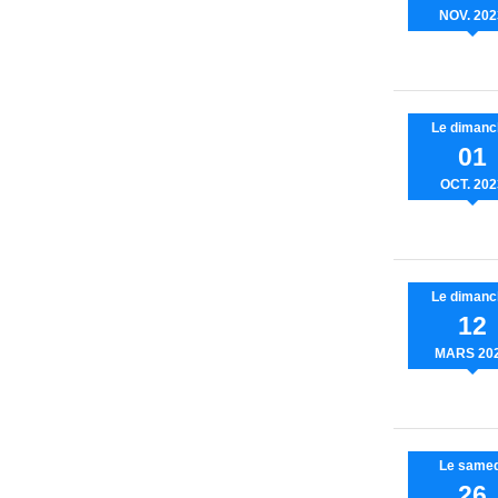
NOV.
202
Le
dimanc
01
OCT.
202
Le
dimanc
12
MARS
20
Le
samed
26