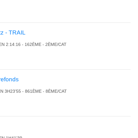
tz - TRAIL
EN 2:14:16 - 162ÈME - 2ÈME/CAT
refonds
N 3H23'55 - 861ÈME - 8ÈME/CAT
EN 1H41'39