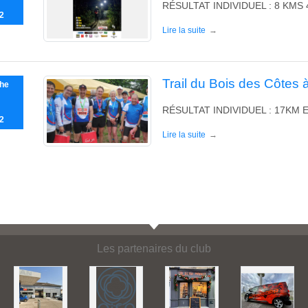
RÉSULTAT INDIVIDUEL : 8 KMS 
2
Lire la suite
Trail du Bois des Côtes
he
RÉSULTAT INDIVIDUEL : 17KM 
2
Lire la suite
Les partenaires du club