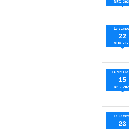
DÉC.
202
Le
samed
22
NOV.
202
Le
dimanc
15
DÉC.
202
Le
samed
23