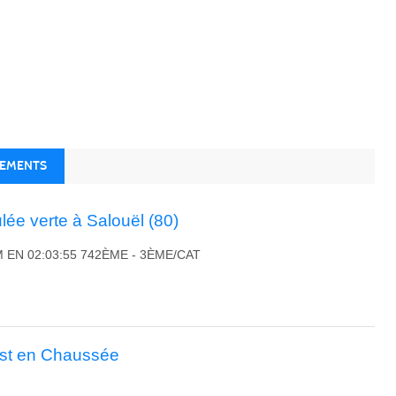
NEMENTS
ée verte à Salouël (80)
M EN 02:03:55 742ÈME - 3ÈME/CAT
ust en Chaussée