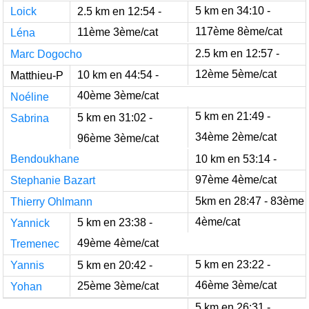
5 km en 34:10 -
Loick
2.5 km en 12:54 -
117ème 8ème/cat
11ème 3ème/cat
Léna
2.5 km en 12:57 -
Marc Dogocho
12ème 5ème/cat
10 km en 44:54 -
Matthieu-P
40ème 3ème/cat
Noéline
5 km en 21:49 -
5 km en 31:02 -
Sabrina
34ème 2ème/cat
96ème 3ème/cat
Bendoukhane
10 km en 53:14 -
97ème 4ème/cat
Stephanie Bazart
5km en 28:47 - 83ème
Thierry Ohlmann
4ème/cat
5 km en 23:38 -
Yannick
49ème 4ème/cat
Tremenec
5 km en 23:22 -
Yannis
5 km en 20:42 -
46ème 3ème/cat
25ème 3ème/cat
Yohan
5 km en 26:31 -