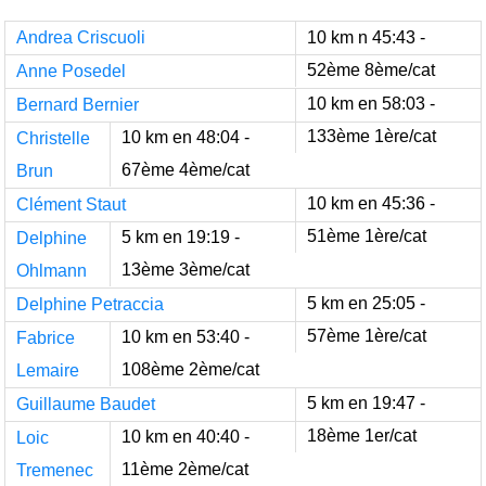
Andrea Criscuoli
10 km n 45:43 -
52ème 8ème/cat
Anne Posedel
10 km en 58:03 -
Bernard Bernier
133ème 1ère/cat
10 km en 48:04 -
Christelle
67ème 4ème/cat
Brun
10 km en 45:36 -
Clément Staut
51ème 1ère/cat
5 km en 19:19 -
Delphine
13ème 3ème/cat
Ohlmann
5 km en 25:05 -
Delphine Petraccia
57ème 1ère/cat
10 km en 53:40 -
Fabrice
108ème 2ème/cat
Lemaire
5 km en 19:47 -
Guillaume Baudet
18ème 1er/cat
10 km en 40:40 -
Loic
11ème 2ème/cat
Tremenec