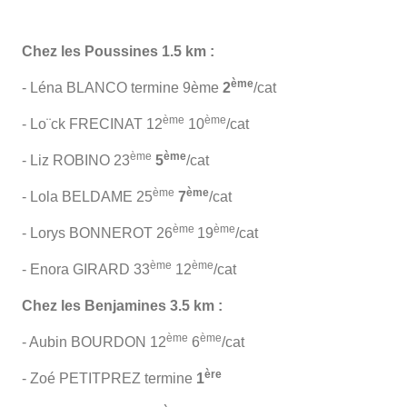
Chez les Poussines 1.5 km :
ème
- Léna BLANCO termine 9ème
2
/cat
ème
ème
- Lo¨ck FRECINAT 12
10
/cat
ème
ème
- Liz ROBINO 23
5
/cat
ème
ème
- Lola BELDAME 25
7
/cat
ème
ème
- Lorys BONNEROT 26
19
/cat
ème
ème
- Enora GIRARD 33
12
/cat
Chez les Benjamines 3.5 km :
ème
ème
- Aubin BOURDON 12
6
/cat
ère
- Zoé PETITPREZ termine
1