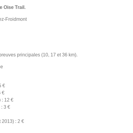
 Oise Trail.
Hez‐Froidmont
épreuves principales (10, 17 et 36 km).
he
5 €
6 €
 : 12 €
: 3 €
 2013) : 2 €