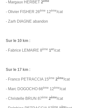
ème
- Margaux HERBET
2
ème
ème
- Olivier FISHER 26
12
/cat
- Zarh DIAGNE abandon
Sur le 10 km :
ème
er
- Fabrice LEMAIRE 8
1
/cat
Sur le 17 km :
ème
ème
- Franco PETRACCIA 15
2
/cat
ème
ème
- Marc DOGOCHO 66
12
/cat
ème
ème
- Christelle BRUN 87
2
/cat
ème
ère