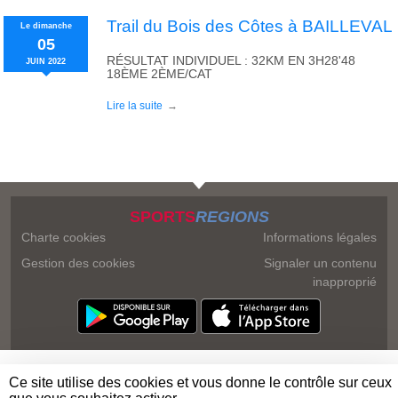
Trail du Bois des Côtes à BAILLEVAL
Le
dimanche
05
RÉSULTAT INDIVIDUEL : 32KM EN 3H28'48
JUIN
2022
18ÈME 2ÈME/CAT
Lire la suite
SPORTS
REGIONS
Charte cookies
Informations légales
Gestion des cookies
Signaler un contenu
inapproprié
Ce site utilise des cookies et vous donne le contrôle sur ceux